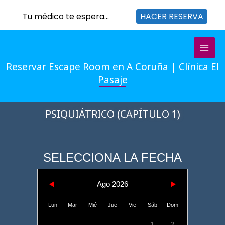
Tu médico te espera...
HACER RESERVA
Ir
al
contenido
Reservar Escape Room en A Coruña | Clínica El
Pasaje
PSIQUIÁTRICO (CAPÍTULO 1)
SELECCIONA LA FECHA
Ago 2026
Lun
Mar
Mié
Jue
Vie
Sáb
Dom
1
2