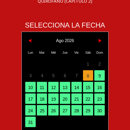
QUIRÓFANO (CAPÍTULO 2)
SELECCIONA LA FECHA
Ago 2026
Lun
Mar
Mié
Jue
Vie
Sáb
Dom
1
2
3
4
5
6
7
8
9
10
11
12
13
14
15
16
17
18
19
20
21
22
23
24
25
26
27
28
29
30
31