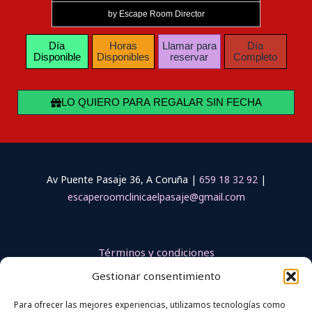
by Escape Room Director
Día
Horas
Llamar para
Día
Disponible
Disponibles
reservar
Completo
LO QUIERO PARA REGALAR SIN FECHA
Av Puente Pasaje 36, A Coruña |
659 18 32 92
|
escaperoomclinicaelpasaje@gmail.com
Términos y condiciones
Política de privacidad
Gestionar consentimiento
Aviso legal
Accesibilidad
Para ofrecer las mejores experiencias, utilizamos tecnologías como